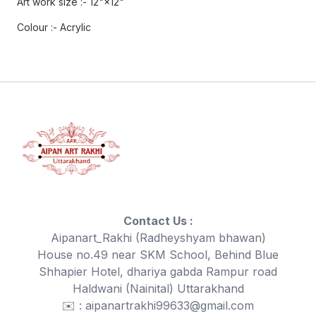
Art work size :- 12"×12"
Colour :- Acrylic
Contact Us :
Aipanart_Rakhi (Radheyshyam bhawan)
House no.49 near SKM School, Behind Blue
Shhapier Hotel, dhariya gabda Rampur road
Haldwani (Nainital) Uttarakhand
✉️ : aipanartrakhi99633@gmail.com