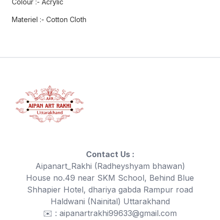
Colour :- Acrylic
Materiel :- Cotton Cloth
Contact Us :
Aipanart_Rakhi (Radheyshyam bhawan)
House no.49 near SKM School, Behind Blue
Shhapier Hotel, dhariya gabda Rampur road
Haldwani (Nainital) Uttarakhand
✉️ : aipanartrakhi99633@gmail.com