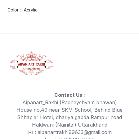
Color :- Acrylic
Contact Us :
Aipanart_Rakhi (Radheyshyam bhawan)
House no.49 near SKM School, Behind Blue
Shhapier Hotel, dhariya gabda Rampur road
Haldwani (Nainital) Uttarakhand
✉️ : aipanartrakhi99633@gmail.com